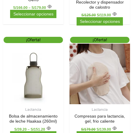
Recolector y dispensador
de
de
de calostro
S/
166.00
–
S/
179.00
producto
prod
Seleccionar opciones
S/
125.00
S/
119.00
Seleccionar opciones
El
El
Este
Este
¡Oferta!
¡Oferta!
precio
precio
producto
prod
original
actual
tiene
tiene
era:
es:
múltiples
S/179.00.
S/139.00.
múlti
variantes.
varia
Las
Las
opciones
opci
se
se
pueden
pued
elegir
elegir
en
en
la
la
Lactancia
Lactancia
página
pági
Bolsa de almacenamiento
Compresas para lactancia,
de
de
de leche Haakaa (260ml)
gel, frio caliente
producto
prod
S/
39.20
–
S/
151.20
S/
179.00
S/
139.00