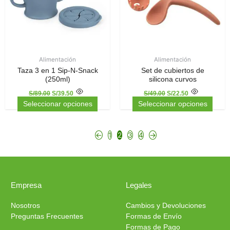
opciones
opci
se
se
pueden
pued
elegir
elegir
en
en
la
la
Alimentación
Alimentación
página
pági
Taza 3 en 1 Sip-N-Snack
Set de cubiertos de
de
de
(250ml)
silicona curvos
producto
prod
S/
89.00
S/
39.50
S/
49.00
S/
22.50
Seleccionar opciones
Seleccionar opciones
←
1
2
3
4
→
Empresa
Legales
Nosotros
Cambios y Devoluciones
Preguntas Frecuentes
Formas de Envío
Formas de Pago