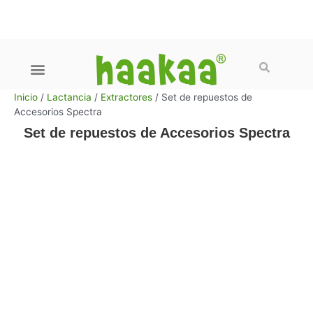
Ir
al
contenido
Buscar
Menú
Cuidado del bebe
Cuidado del pecho
Familia Gen 3
Packs y Promociones
Preguntas frecuentes
Inicio
/
Lactancia
/
Extractores
/ Set de repuestos de
Accesorios Spectra
Set de repuestos de Accesorios Spectra