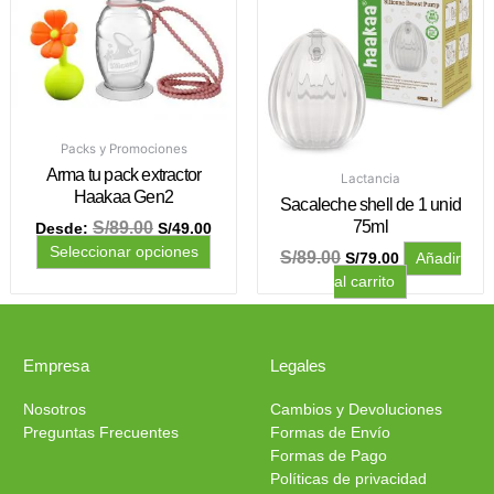
Packs y Promociones
Arma tu pack extractor
Lactancia
Haakaa Gen2
Sacaleche shell de 1 unid
75ml
S/
89.00
Desde:
S/
49.00
Seleccionar opciones
S/
89.00
S/
79.00
Añadir
al carrito
Empresa
Legales
Nosotros
Cambios y Devoluciones
Preguntas Frecuentes
Formas de Envío
Formas de Pago
Políticas de privacidad