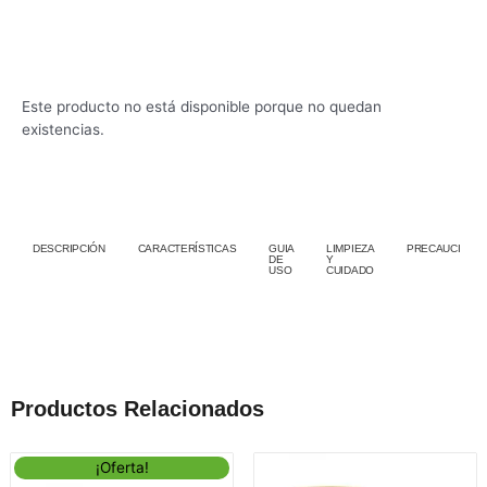
Este producto no está disponible porque no quedan
existencias.
DESCRIPCIÓN
CARACTERÍSTICAS
GUIA
LIMPIEZA
PRECAUCIÓN
DE
Y
USO
CUIDADO
Productos Relacionados
Este
Este
¡Oferta!
producto
prod