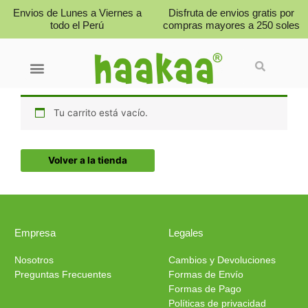
Ir
Envios de Lunes a Viernes a
Disfruta de envios gratis por
al
todo el Perú
compras mayores a 250 soles
contenido
Buscar
Menú
Cuidado del bebe
Cuidado del pecho
Familia Gen 3
Packs y Promociones
Preguntas frecuentes
Tu carrito está vacío.
Volver a la tienda
Empresa
Legales
Nosotros
Cambios y Devoluciones
Preguntas Frecuentes
Formas de Envío
Formas de Pago
Políticas de privacidad