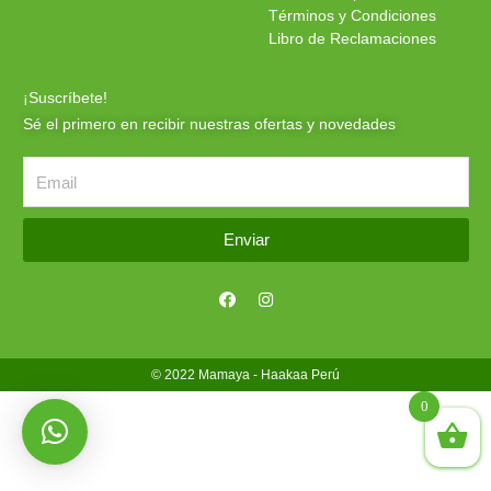
Términos y Condiciones
Libro de Reclamaciones
¡Suscríbete!
Sé el primero en recibir nuestras ofertas y novedades
Enviar
F
I
a
n
c
s
e
t
b
a
o
g
© 2022 Mamaya - Haakaa Perú
o
r
k
a
0
m