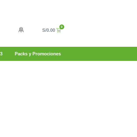
0
Carrito
S/
0.00
n3
Packs y Promociones