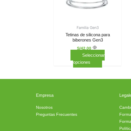
se
pueden
elegir
en
Familia Gen3
Tetinas de silicona para
la
biberones Gen3
página
de
S/
42.00
Seleccionar
producto
opciones
Empresa
Legal
Nosotros
Cambi
Preguntas Frecuentes
Forma
Forma
Políti