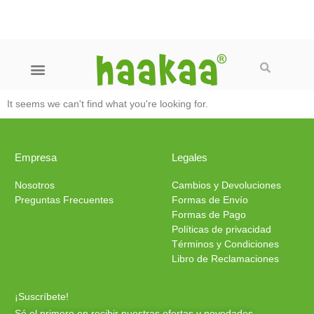
Ir
al
contenido
Buscar
Menú
Cuidado del bebe
Cuidado del pecho
Familia Gen 3
Packs y Promociones
Preguntas frecuentes
It seems we can't find what you're looking for.
Empresa
Legales
Nosotros
Cambios y Devoluciones
Preguntas Frecuentes
Formas de Envío
Formas de Pago
Políticas de privacidad
Términos y Condiciones
Libro de Reclamaciones
¡Suscríbete!
Sé el primero en recibir nuestras ofertas y novedades