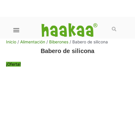
Ir
al
contenido
Buscar
Menú
Cuidado del bebe
Cuidado del pecho
Familia Gen 3
Packs y Promociones
Preguntas frecuentes
Inicio
/
Alimentación
/
Biberones
/ Babero de silicona
Babero de silicona
¡Oferta!