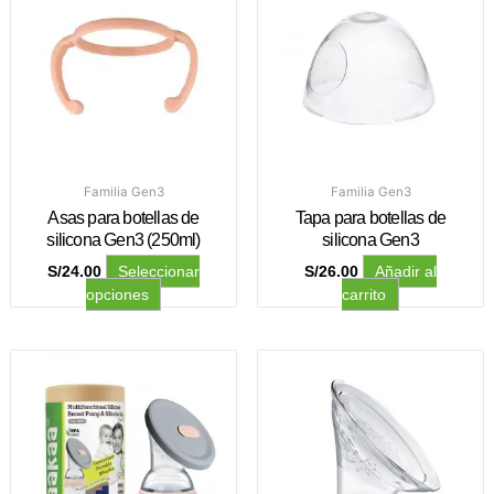
tiene
múltiples
variantes.
Las
opciones
se
pueden
elegir
en
Familia Gen3
Familia Gen3
la
Asas para botellas de
Tapa para botellas de
página
silicona Gen3 (250ml)
silicona Gen3
de
S/
24.00
S/
26.00
Seleccionar
Añadir al
producto
opciones
carrito
Este
producto
tiene
múltiples
variantes.
Las