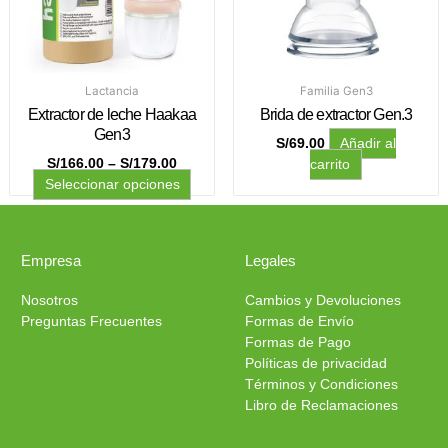
opciones
se
pueden
elegir
en
Lactancia
Familia Gen3
la
Extractor de leche Haakaa
Brida de extractor Gen.3
página
Gen3
S/
69.00
Añadir al
de
S/
166.00
–
S/
179.00
carrito
producto
Seleccionar opciones
Empresa
Legales
Nosotros
Cambios y Devoluciones
Preguntas Frecuentes
Formas de Envío
Formas de Pago
Políticas de privacidad
Términos y Condiciones
Libro de Reclamaciones