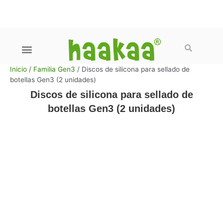
Ir
al
contenido
Buscar
Menú
Cuidado del bebe
Cuidado del pecho
Familia Gen 3
Packs y Promociones
Preguntas frecuentes
Inicio
/
Familia Gen3
/ Discos de silicona para sellado de
botellas Gen3 (2 unidades)
Discos de silicona para sellado de
botellas Gen3 (2 unidades)