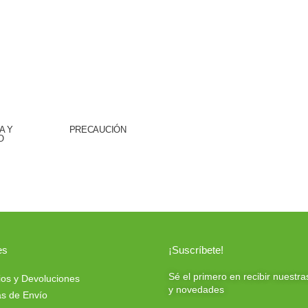
A Y
PRECAUCIÓN
O
es
¡Suscríbete!
Sé el primero en recibir nuestra
os y Devoluciones
y novedades
s de Envío