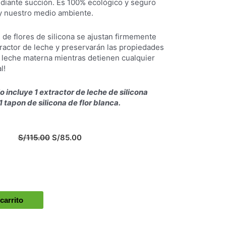
ediante succión. Es 100% ecológico y seguro
y nuestro medio ambiente.
 de flores de silicona se ajustan firmemente
tractor de leche y preservarán las propiedades
a leche materna mientras detienen cualquier
l!
o incluye 1 extractor de leche de silicona
1 tapon de silicona de flor blanca.
El
El
S/
115.00
S/
85.00
precio
precio
original
actual
era:
es:
S/115.00.
S/85.00.
carrito