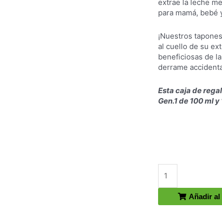
extrae la leche m
para mamá, bebé 
¡Nuestros tapones
al cuello de su ex
beneficiosas de l
derrame accidenta
Esta caja de regal
Gen.1 de 100 ml y 
Extractor
de
leche
Añadir al 
Haakaa
Gen1