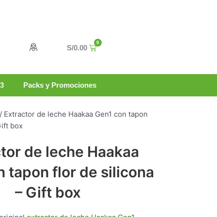
0
Carrito
S/
0.00
n3
Packs y Promociones
/ Extractor de leche Haakaa Gen1 con tapon
Gift box
ctor de leche Haakaa
 tapon flor de silicona
– Gift box