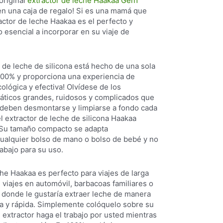
original
extractor de leche Haakaa Gen1
 en una caja de regalo! Si es una mamá que
actor de leche Haakaa es el perfecto y
esencial a incorporar en su viaje de
 de leche de silicona está hecho de una sola
 100% y proporciona una experiencia de
cológica y efectiva! Olvídese de los
áticos grandes, ruidosos y complicados que
 deben desmontarse y limpiarse a fondo cada
el extractor de leche de silicona Haakaa
 Su tamaño compacto se adapta
ualquier bolso de mano o bolso de bebé y no
abajo para su uso.
che Haakaa es perfecto para viajes de larga
, viajes en automóvil, barbacoas familiares o
r donde le gustaría extraer leche de manera
osa y rápida. Simplemente colóquelo sobre su
 extractor haga el trabajo por usted mientras