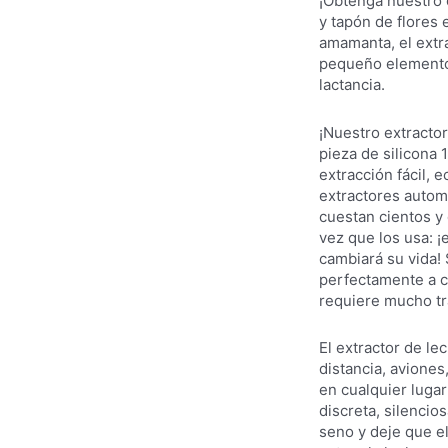
¡Obtenga nuestro 
y tapón de flores
amamanta, el extr
pequeño elemento 
lactancia.
¡Nuestro extractor
pieza de silicona
extracción fácil, e
extractores autom
cuestan cientos y
vez que los usa: ¡
cambiará su vida!
perfectamente a c
requiere mucho tr
El extractor de le
distancia, aviones
en cualquier luga
discreta, silenci
seno y deje que el