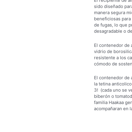
El recipiente de 
sido diseñado par
manera segura mi
beneficiosas para
de fugas, lo que p
desagradable o de
El contenedor de 
vidrio de borosilic
resistente a los 
cómodo de sosten
El contenedor de 
la tetina anticolic
3! (cada uno se v
biberón o tomatodo
familia Haakaa gen
acompañaran en la