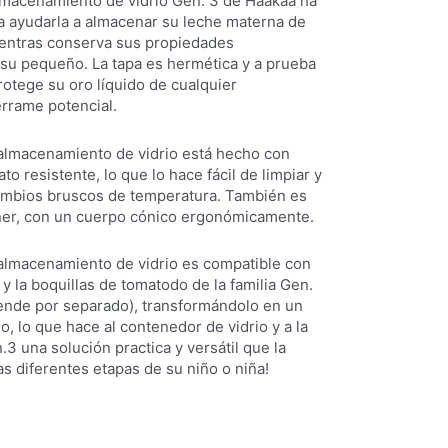
almacenamiento de vidrio Gen. 3 de Haakaa ha
a ayudarla a almacenar su leche materna de
entras conserva sus propiedades
 su pequeño. La tapa es hermética y a prueba
rotege su oro líquido de cualquier
rrame potencial.
almacenamiento de vidrio está hecho con
ato resistente, lo que lo hace fácil de limpiar y
cambios bruscos de temperatura. También es
er, con un cuerpo cónico ergonómicamente.
almacenamiento de vidrio es compatible con
o y la boquillas de tomatodo de la familia Gen.
ende por separado), transformándolo en un
, lo que hace al contenedor de vidrio y a la
.3 una solución practica y versátil que la
s diferentes etapas de su niño o niña!